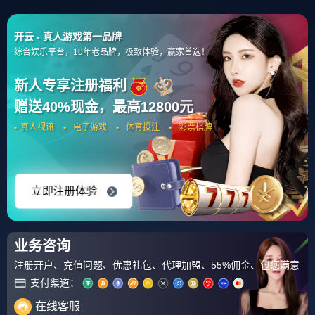
2026年3月23日
开云·体育（官网）APP下载 - KAIYUN SPORTS
©
2026
Powered by
Z-BlogPHP
Themes by
Yiwuku.com
联系我们
|
关于我们
|
留言建议
|
网站管理