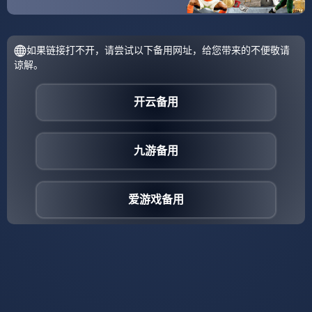
着......
开云体育中国-北欧风暴席卷绿茵，瑞典血洗比利时，托纳利化身中场主宰
2026年世界杯D组第二轮,一场原本被外界
球队巡礼
视为“强强对话”的较量，最终演变成了一场
令人瞠目结舌的单方面屠杀，在......
开云体育APP下载-沙漠雄狮怒吼，摩洛哥2-1力克伊拉克，努涅斯闪耀世界杯H组
2026年世界杯H组的战火,在卡塔尔卢赛尔
历届冠军
体育场熊熊燃起，这不仅仅是一场足球比
赛，更是一场关乎信念与奇迹的对决......