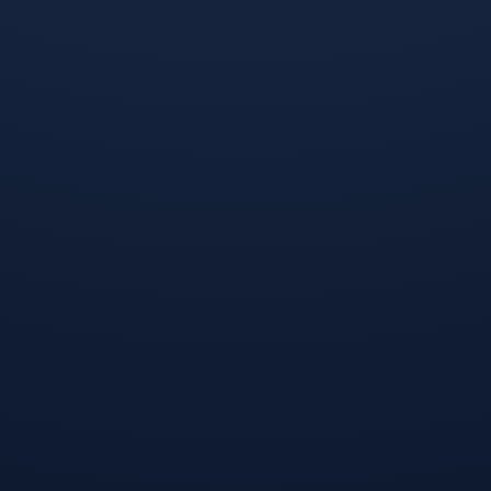
开云官网-致命一击，乌拉圭的战术革命与内马尔在2026世界杯G组的王者时刻
2026年世界杯G组的焦点战役在布宜诺斯
历届冠军
艾利斯的纪念碑球场落下帷幕，乌拉圭以2
比1力克哥伦比亚，而内马尔在补时......
开云体育入口-大漠雄鹰折翼，三狮军团登顶，登贝莱导演H组巅峰对决
2026年世界杯H组的一场焦点战役,在英格
球星对决
兰与摩洛哥之间激情上演，这不仅是一场
足球比赛，更是一场战术与意志的博......
开云FIFA-高原之鹰振翅高飞，厄瓜多尔完胜加纳，吉鲁主宰2026世界杯C组焦点战
2026年世界杯C组的焦点战役在卢塞尔国