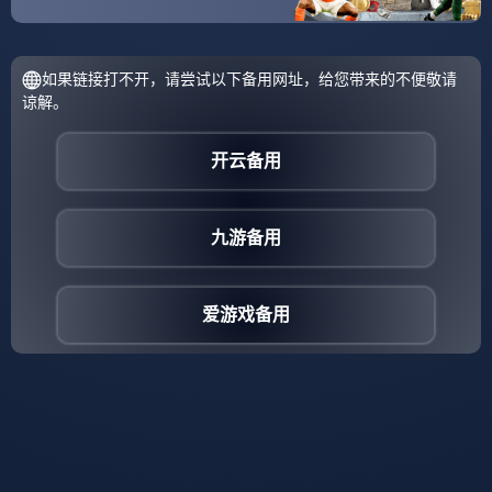
世界杯2026-铁骑破冰，伊朗碾压冰岛，卢卡库致命一击锁定胜局
2026年世界杯F组的比赛，在全世界球迷的
球队巡礼
瞩目下，迎来了又一场戏剧性的对决，伊
朗队与冰岛队的较量，原本被视为一......
开云官网-蓝黄风暴席卷圣西罗，巴雷拉两传一射，罗马尼亚碾压瑞典开启2026世界杯征程
2026年6月8日,米兰圣西罗球场，当主裁判
球队巡礼
吹响开场哨的那一刻，没有人预料到这场
被誉为“死亡之组最强对话”的揭......
开云体育下载-高原旋风席卷海湾，厄瓜多尔横扫加纳，迪亚斯独造三球闪耀2026世界杯C组焦点战