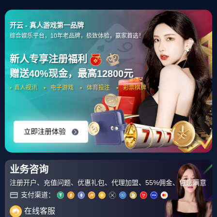
球队巡礼
开云官网2026-绝杀之夜！萨卡闪耀C组，厄瓜多尔压哨破伊朗震惊2026世界杯
2026年世界杯的硝烟刚刚在C组燃起，便
球队巡礼
上演了一幕令全球球迷窒息的逆天剧本，
当所有人都以为首战将以平局收场
时，......
开云体育官方网站-拉什福德一剑封喉，泰国加纳憾负，英格兰惊险挺进2026世界杯
2026年世界杯亚洲区与非洲区附加赛的出
球队巡礼
线之战,在卡塔尔卢赛尔体育场上演了一场
令人窒息的巅峰对决，泰国队与加纳......