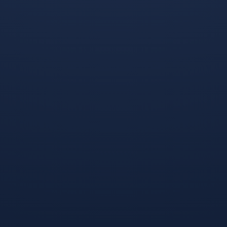
330
次浏览
开云体育下载-步行者一波带走黄蜂，武切维奇扛起全队
开云体育中国-姆巴佩赛道超车启示录，当足球与F1的争冠剧本重合
开云体育APP下载-沙漠
开云官网-致命一击，乌
开云FIFA-高原之鹰振翅