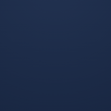
终场哨响,纪录会被载入史册，狂欢也终将平息，但卡瓦哈尔
沉稳擦拭汗水的面庞，与土耳其少年眼中那簇为历史而燃的
火焰，共同提醒着我们：绿茵场上滚动的，从来不只是皮
球，那是被精密计算的职业人生，也是一个民族奔腾不息的
热血与记忆，在足球世界里，时间既可以凝结为个人荣誉簿
上一个个冷静的数字，也能爆炸成点燃整个民族情绪的永恒
瞬间，而这，正是这项运动超越体育本身的、残酷而壮丽的
史诗性所在。