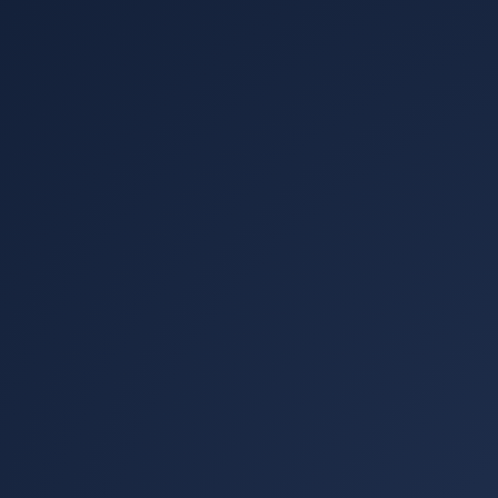
亚狭路相逢，这
之一，...
[133]
世界杯
开云体育
2026年7月
1险胜捷克共和
右后卫坎塞洛在
[133]
世界杯
世界杯20
加，苏亚
2026年世界