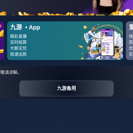
开云美加墨
2026 / 07 / 04 9:2
平台APP-死神降临！加维一剑封喉，美国完胜巴西
6世界杯十六强
2日,这个日子注定将被写进世界杯史册，在E组最后一轮小组赛中，美国队以3比0的
球王国巴西，以三战全胜的傲人战绩昂首挺进十六强，而在这场足以令世界足
，完成致命一击的，竟是被誉为“西班牙金童”却在赛前被所有人看衰的加维。..
开云美加墨
2026 / 07 / 04 5:1
界杯-蓝衣军团的绝唱，2026世界杯A组关键战，
胜保加利亚，塔雷米带队取胜
天,北美大陆再度成为全球足球迷的朝圣地，当世界杯的战火在美加墨三国的绿茵场
一场比赛都牵动着亿万人的心弦，而在A组的一场关键对决中，意大利与保加