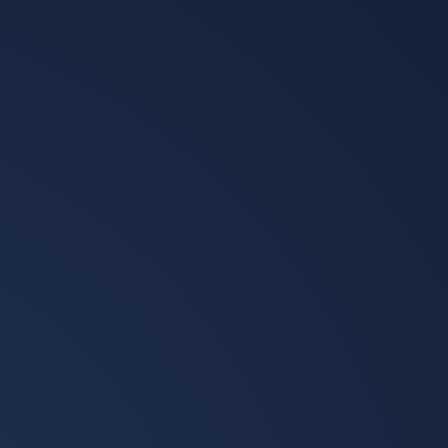
3
热门推荐
网友点评
比
开云体育中国-阿什拉夫
牙
2023年9月的一场国际足球
爆发，日本完胜阿尔及
友谊赛，比分牌定格在4:0，
8
摩洛哥球星阿...
利亚，亚洲足球的觉醒
开云体育2026-年度焦点
与非洲雄狮的黄昏
篮球世界从不缺少对决，但
之战，当国王摘下玫
有些比赛注定超越胜负，成
为时代的界碑，当萨克...
瑰，开拓者时代悄然落
开云体育官网-西决生死
幕
当终场哨声响起，比分定格
战焦点战，热火打穿雷
在112-98，迈阿密热火队球