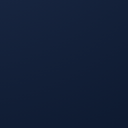
世界杯
球队巡礼
球星对决
罗
历届冠军
文章归档
8
2026年7月 (25)
2026年6月 (125)
2026年2月 (17)