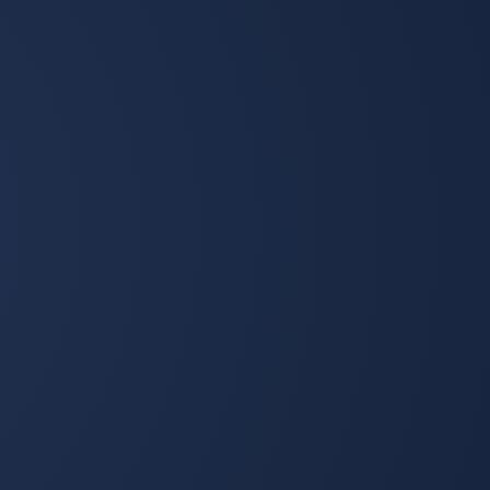
员相拥庆祝，而...
霆，团队篮球的终极胜
开云体育官方网站-卡瓦
利
当终场哨声划破汉堡港的夜
哈尔刷新纪录之夜，土
空,比分牌上冰冷的“2-1”凝固
8
了一段跨越九...
耳其用希腊的鲜血书写
开云体育app-贝蒂斯对
史诗
当皇家贝蒂斯那抹标志性的
阵洪都拉斯，斯通斯用
翠绿，遇上洪都拉斯国家队
劲
深邃的蓝白条纹，一场...
防守艺术，在绿茵场写
下沉默诗篇
最近发表
开云官网2026-绝杀之夜！萨卡闪耀C组，厄瓜多
尔压哨破伊朗震惊2026世界杯
开云体育官方网站-拉什福德一剑封喉，泰国加纳
8
憾负，英格兰惊险挺进2026世界杯
开云APP-黑马奔腾，喀麦隆逆转奥地利挺进
2026世界杯决赛，吉鲁率队演绎传奇一夜