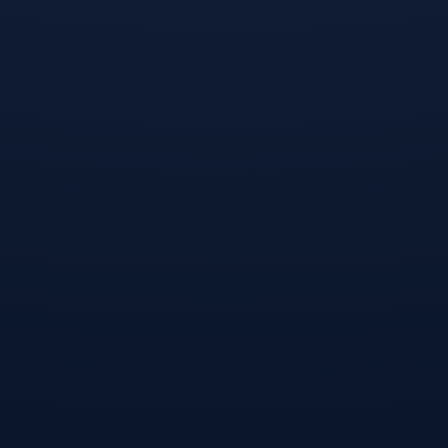
发表评论：