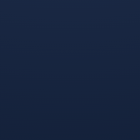
热火打穿雷霆，不仅仅是一场焦点战的胜负，更是篮球发展
方向的昭示，在这个越来越强调空间、传球和集体防守的时
代，团队至上的篮球哲学正焕发出新的生命力，而这场西决
生死战，将成为篮球教科书上团队战胜天赋的经典案例，被
未来无数教练和球员反复研究、学习。
篮球终究是五个人的运动——这场焦点战以最震撼的方式,重
申了这一古老而永恒的真理。