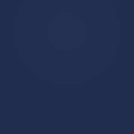
第二，进攻的共享性
，热火全队7人得分上双，没有一位球员
出手超过20次，却有4位球员助攻超过5次，这种全民皆兵的
进攻模式让雷霆的防守无所适从——你无法针对某一位球员
制定防守策略。
第三，心理的坚韧性
，在季后赛这样的高压环境下，体系往
往比天赋更可靠，当比赛陷入僵局时，热火球员依然能严格
执行战术，而雷霆则倾向于回归个人单打，这种心理层面的
稳定性,在生死战中成为决定性因素。
第四，教练的博弈
，斯波尔斯特拉教练本场的战术调整堪称
大师级，从对雷霆核心的针对性防守，到进攻端的多人轮
转，每一步都走在雷霆教练组之前，而雷霆队则显得应变不
足,过于依赖球员的临场发挥。