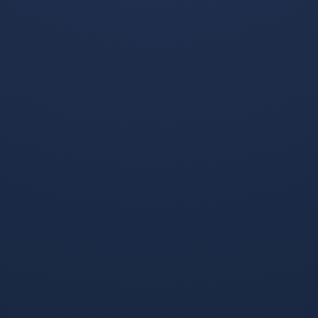
启示：现代篮球的进化方向
这场西决生死战或许会成为联盟的一个转折点，它向全世界
展示了团队篮球在最高水平比赛中的统治力，在个人天赋日
益突出的今天，热火队证明了体系、文化和团队合作仍然是
篮球运动的基石。
雷霆队的失败并非天赋的失败，而是篮球理念的落后，在现
代篮球中，个人能力必须融入团队体系才能发挥最大威力，
单纯的个人英雄主义，在面对高度组织化的团队时,往往会显
得力不从心。
当颁奖仪式上，热火队队长举起西部冠军奖杯时，他说：“这
不是某个人的胜利，这是每一个人的胜利。”这句话完美总结
了这场比赛的意义。