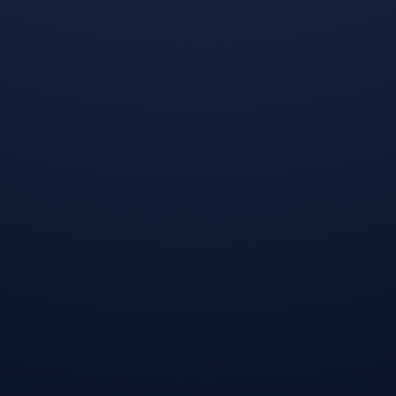
2026年的夏天,足球世界的目光聚焦在一片
历届冠军
神秘而炽热的土地上——中东，当世界杯
的号角在这片沙漠绿洲吹响，没有人......
开云体育中国-索菲亚之锋，坎塞洛闪电突袭定乾坤，保加利亚节奏战中力擒秘鲁
2026年世界杯A组的战火，在北美大陆的
历届冠军
初夏夜燃至沸点，当保加利亚与秘鲁这两
支风格迥异的劲旅在绿茵场上狭路相
逢......
‹‹
1
2
3
4
›
››
开云·体育（官网）APP下载 - KAIYUN SPORTS
©
2026