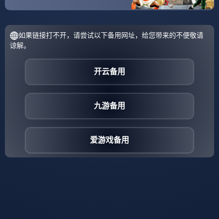
开云APP-蓝衣军团绝地反击，2026世界杯D组焦点战，意大利2-1险胜比利时，奥斯梅恩独造两球彰显火热本色
2026年世界杯的战火，在北美大陆的盛夏
历届冠军
点燃了全球球迷的激情，而在小组赛D组第
二轮的一场焦点战中，四届世界杯冠......
开云APP-南美火山重燃生机，厄瓜多尔惊天逆转伊朗，德容中场封神演绎生死战
2026年世界杯小组赛第三轮,一场被外界视
历届冠军
为“悬崖边上的舞蹈”的生死战，在波斯铁骑
与南美高原之狼之间激烈上演，......
开云体育app-沙漠风暴中的红魔闪光，2026世界杯，拉什福德引领阿联酋爆冷击退加纳