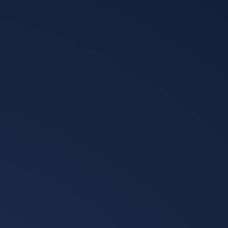
热门推荐
网友点评
开云体育中国-阿什拉夫
2023年9月的一场国际足球
爆发，日本完胜阿尔及
友谊赛，比分牌定格在4:0，
摩洛哥球星阿...
利亚，亚洲足球的觉醒
开云体育2026-年度焦点
与非洲雄狮的黄昏
7
篮球世界从不缺少对决，但
之战，当国王摘下玫
有些比赛注定超越胜负，成
为时代的界碑，当萨克...
瑰，开拓者时代悄然落
开云体育官网-西决生死
幕
当终场哨声响起，比分定格
战焦点战，热火打穿雷
在112-98，迈阿密热火队球