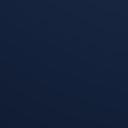
开云体育APP下载-沙漠雄狮怒吼，摩洛哥2-
开云官网
1力克伊拉克，努涅斯闪耀世界杯H组
马尔在20
发表评论：