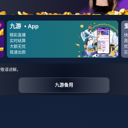
在主场迎战夏洛特黄蜂队，上演了一场戏剧性的逆转之战，前三节
一波决定性的进攻高潮，最终以112比103战胜对手，而这场胜
—他不仅在攻防两端统治了比赛,更在关键时刻扛起了整支球
鲍尔的穿针引线和外线火力取得领先，步行者则显得有些慢热，进
烈的求胜欲望，他不仅在篮下频频强打得手，还拉到外线命中两
将分差扩大到9分，步行者主帅卡莱尔及时调整，重新派上武切
先是在防守端连续封盖对手的突破，随后在进攻端展现全面技巧
还有一次贯穿全场的精准长传助攻，半场结束时，武切维奇已经
3分。
锯战，分差始终在5分以内徘徊，武切维奇在这一节虽然得分不
到外线限制鲍尔的发挥，还抢下了3个关键的前场篮板，三节战
。