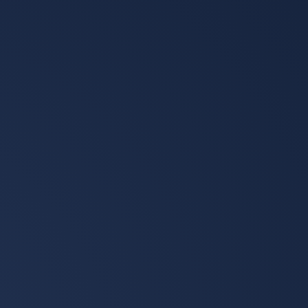
仅
员相拥庆祝，而...
霆，团队篮球的终极胜
开云体育官方网站-卡瓦
利
当终场哨声划破汉堡港的夜
哈尔刷新纪录之夜，土
空,比分牌上冰冷的“2-1”凝固
了一段跨越九...
耳其用希腊的鲜血书写
们
开云体育app-贝蒂斯对
史诗
”
当皇家贝蒂斯那抹标志性的
阵洪都拉斯，斯通斯用
翠绿，遇上洪都拉斯国家队
深邃的蓝白条纹，一场...
防守艺术，在绿茵场写
下沉默诗篇
最近发表
开云官网2026-绝杀之夜！萨卡闪耀C组，厄瓜多
尔压哨破伊朗震惊2026世界杯
他
开云体育官方网站-拉什福德一剑封喉，泰国加纳
憾负，英格兰惊险挺进2026世界杯
开云APP-黑马奔腾，喀麦隆逆转奥地利挺进
2026世界杯决赛，吉鲁率队演绎传奇一夜