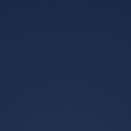
不绝口：“尼古拉今晚展现了一名全明星球员的全部价值，他不
和比赛感觉，当我们需要得分时，他能得分；当我们需要防守
他们，他扛起了这支球队。”
队胜利，我的队友们信任我，教练组制定了出色的比赛计划，我
快速转换，分享球权，我很高兴我们能以这样的方式结束比赛。
部，每一场胜利都至关重要，武切维奇的全面爆发不仅带来了一
当这位技术全面的中锋处于最佳状态时，他几乎无法被防守——
的中锋模板。
一波流带走比赛，他们在第四节的进攻选择、防守纪律和篮板保
全失败，黄蜂主帅克利福德坦言：“我们让武切维奇太舒服了，
样致命，当一名球员打出这样的全面表现时，比赛就会变得非常
篮命中率高达61%，而黄蜂只有29%，篮板球方面，步行者全场