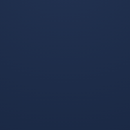
反观卡塔尔队，他们在这场比赛中的表现并非一无是处，控
球率达到48%，传球成功率也维持在83%左右，但在保加利亚
队的高位压迫和紧密防守下，真正威胁到球门的进攻机会屈
指可数，卡塔尔队核心阿费夫被保加利亚后腰完全锁死，整
场比赛仅有两次射门，且均未能射正球门范围，这充分说
明，在面对战术执行力极强的欧洲球队时，亚洲顶级球队在
整体对抗能力和关键位置的限制上,依然存在明显差距。
对于保加利亚队而言，这场胜利的意义远不止于三分，它向
全世界展示了一支全新的、充满活力的欧洲劲旅，姆巴佩的
加入不仅仅是带来了个人能力的提升，更重要的是，他用自
身的影响力和职业素养，激发了整个团队的上限，如今的保
加利亚队，不再是依靠某一位球星灵光乍现的单打独斗型球
队，而是拥有清晰的战术打法、坚韧的防守体系以及流畅的
进攻配合的整体型球队。